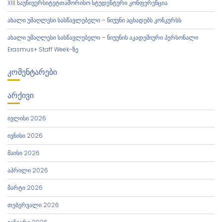
XIII საუნივერსიტეტთაშორისო სტუდენტური კონფერენცია
ახალი უმაღლესი სასწავლებელი – ნიუუნი აცხადებს კონკურსს
ახალი უმაღლესი სასწავლებელი – ნიუუნის აკადემიური პერსონალი
Erasmus+ Staff Week-ზე
ᲙᲝᲛᲔᲜᲢᲐᲠᲔᲑᲘ
ᲐᲠᲥᲘᲕᲘ
ივლისი 2026
ივნისი 2026
მაისი 2026
აპრილი 2026
მარტი 2026
თებერვალი 2026