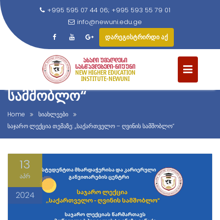
+995 595 07 44 06; +995 593 55 79 01
info@newuni.edu.ge
დარეგისტრირდი აქ
S
ᲡᲐᲯᲐᲠᲝ ᲚᲔᲥᲪᲘᲐ ᲗᲔᲛᲐᲖᲔ:
k
,,ᲡᲐᲥᲐᲠᲗᲕᲔᲚᲝ – ᲦᲕᲘᲜᲘᲡ
i
p
ᲡᲐᲛᲨᲝᲑᲚᲝ“
t
o
Home
სიახლეები
c
საჯარო ლექცია თემაზე: ,,საქართველო – ღვინის სამშობლო“
o
n
13
t
e
აპრ
n
2024
t