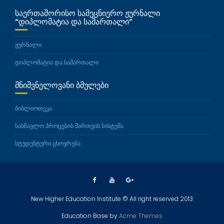
ᲡᲐᲔᲠᲗᲐᲨᲝᲠᲘᲡᲝ ᲡᲐᲛᲔᲪᲜᲘᲔᲠᲝ ᲟᲣᲠᲜᲐᲚᲘ
“ᲓᲘᲞᲚᲝᲛᲐᲢᲘᲐ ᲓᲐ ᲡᲐᲛᲐᲠᲗᲐᲚᲘ”
ჟურნალი
დიპლომატია და სამართალი
ᲛᲜᲘᲨᲕᲜᲔᲚᲝᲕᲐᲜᲘ ᲑᲛᲣᲚᲔᲑᲘ
ბიბლიოთეკა
სასწავლო პროცესის მართვის სისტემა
სტუდენტური ცხოვრება
New Higher Education Institute © All right reserved 2013
Education Base by
Acme Themes