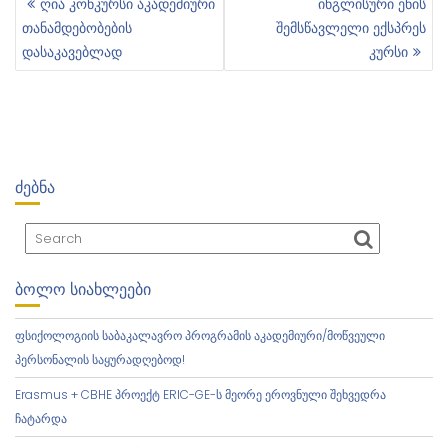
ღია კონკურსი აკადემიური
ინგლისური ენის
Პ
თანამდებობების
შემსწავლელი ექსპრეს
Ო
დასაკავებლად
კურსი
Ს
Ტ
Ი
Ს
Ნ
Ა
ᲫᲔᲑᲜᲐ
Ვ
Ი
Გ
Ა
Ც
ᲑᲝᲚᲝ ᲡᲘᲐᲮᲚᲔᲔᲑᲘ
Ი
Ა
ფსიქოლოგიის საბაკალავრო პროგრამის აკადემიური/მოწვეული
პერსონალის საყურადღებოდ!
Erasmus + CBHE პროექტ ERIC-GE-ს მეორე ეროვნული შეხვედრა
ჩატარდა