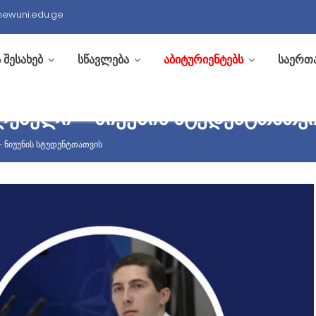
newuni.edu.ge
 შესახებ
სწავლება
აბიტურიენტებს
საერთ
ᲚᲔᲑᲔᲚᲘ – ᲜᲘᲣᲣᲜᲘᲡ ᲡᲢᲣᲓᲔᲜᲢᲗᲐᲗᲕ
 ნიუუნის სტუდენტთათვის