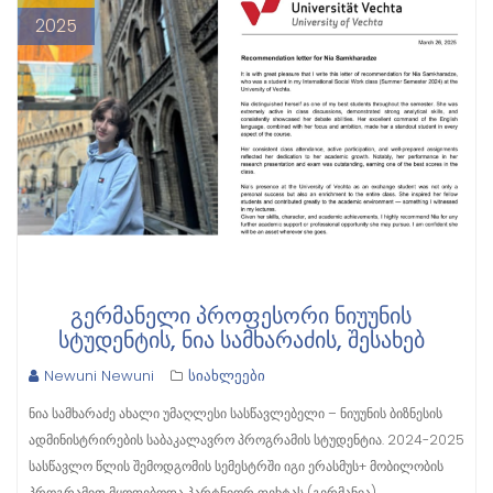
2025
ᲒᲔᲠᲛᲐᲜᲔᲚᲘ ᲞᲠᲝᲤᲔᲡᲝᲠᲘ ᲜᲘᲣᲣᲜᲘᲡ
ᲡᲢᲣᲓᲔᲜᲢᲘᲡ, ᲜᲘᲐ ᲡᲐᲛᲮᲐᲠᲐᲫᲘᲡ, ᲨᲔᲡᲐᲮᲔᲑ
Newuni Newuni
სიახლეები
ნია სამხარაძე ახალი უმაღლესი სასწავლებელი – ნიუუნის ბიზნესის
ადმინისტრირების საბაკალავრო პროგრამის სტუდენტია. 2024-2025
სასწავლო წლის შემოდგომის სემესტრში იგი ერასმუს+ მობილობის
პროგრამით მყოფებოდა პარტნიორ ფეხტას (გერმანია)