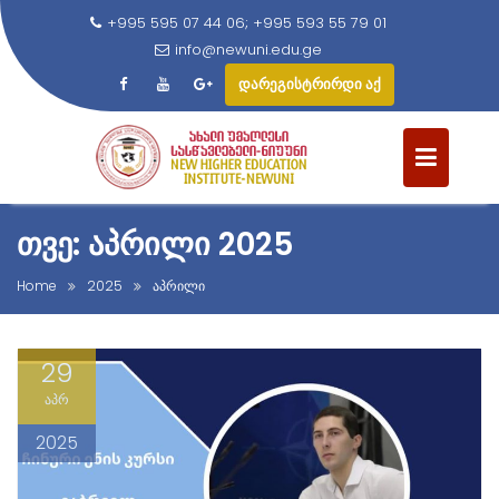
+995 595 07 44 06; +995 593 55 79 01
info@newuni.edu.ge
დარეგისტრირდი აქ
S
k
i
p
t
ᲗᲕᲔ: ᲐᲞᲠᲘᲚᲘ 2025
o
c
Home
2025
აპრილი
o
n
29
t
e
აპრ
n
2025
t