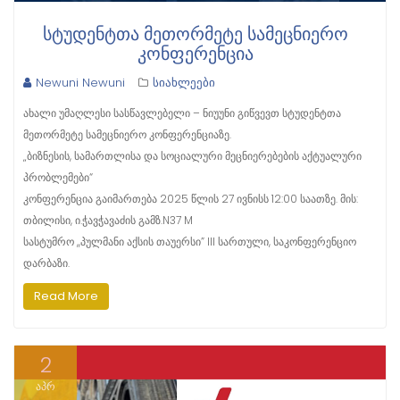
ᲡᲢᲣᲓᲔᲜᲢᲗᲐ ᲛᲔᲗᲝᲠᲛᲔᲢᲔ ᲡᲐᲛᲔᲪᲜᲘᲔᲠᲝ
ᲙᲝᲜᲤᲔᲠᲔᲜᲪᲘᲐ
Newuni Newuni
სიახლეები
ახალი უმაღლესი სასწავლებელი – ნიუუნი გიწვევთ სტუდენტთა
მეთორმეტე სამეცნიერო კონფერენციაზე.
„ბიზნესის, სამართლისა და სოციალური მეცნიერებების აქტუალური
პრობლემები“
კონფერენცია გაიმართება 2025 წლის 27 ივნისს 12:00 საათზე. მის:
თბილისი, ი.ჭავჭავაძის გამზ.N37 M
სასტუმრო ,,პულმანი აქსის თაუერსი” III სართული, საკონფერენციო
დარბაზი.
Read More
2
აპრ