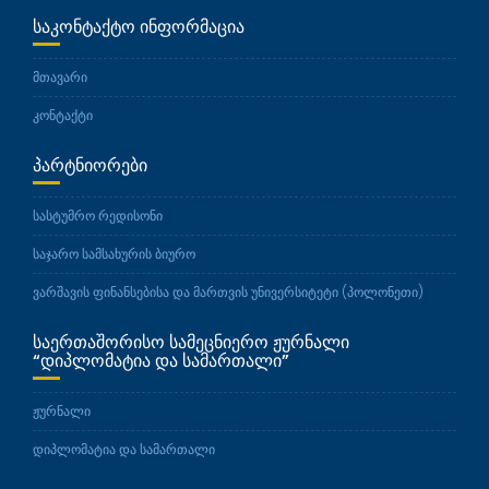
ᲡᲐᲙᲝᲜᲢᲐᲥᲢᲝ ᲘᲜᲤᲝᲠᲛᲐᲪᲘᲐ
მთავარი
კონტაქტი
ᲞᲐᲠᲢᲜᲘᲝᲠᲔᲑᲘ
სასტუმრო რედისონი
საჯარო სამსახურის ბიურო
ვარშავის ფინანსებისა და მართვის უნივერსიტეტი (პოლონეთი)
ᲡᲐᲔᲠᲗᲐᲨᲝᲠᲘᲡᲝ ᲡᲐᲛᲔᲪᲜᲘᲔᲠᲝ ᲟᲣᲠᲜᲐᲚᲘ
“ᲓᲘᲞᲚᲝᲛᲐᲢᲘᲐ ᲓᲐ ᲡᲐᲛᲐᲠᲗᲐᲚᲘ”
ჟურნალი
დიპლომატია და სამართალი