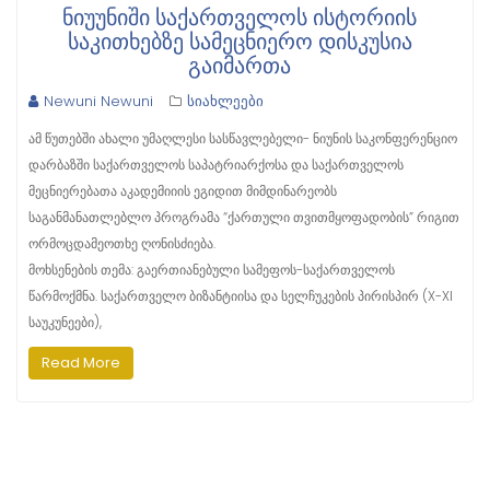
ᲜᲘᲣᲣᲜᲘᲨᲘ ᲡᲐᲥᲐᲠᲗᲕᲔᲚᲝᲡ ᲘᲡᲢᲝᲠᲘᲘᲡ
ᲡᲐᲙᲘᲗᲮᲔᲑᲖᲔ ᲡᲐᲛᲔᲪᲜᲘᲔᲠᲝ ᲓᲘᲡᲙᲣᲡᲘᲐ
ᲒᲐᲘᲛᲐᲠᲗᲐ
Newuni Newuni
სიახლეები
ამ წუთებში ახალი უმაღლესი სასწავლებელი- ნიუნის საკონფერენციო
დარბაზში საქართველოს საპატრიარქოსა და საქართველოს
მეცნიერებათა აკადემიიის ეგიდით მიმდინარეობს
საგანმანათლებლო პროგრამა “ქართული თვითმყოფადობის” რიგით
ორმოცდამეოთხე ღონისძიება.
მოხსენების თემა: გაერთიანებული სამეფოს-საქართველოს
წარმოქმნა. საქართველო ბიზანტიისა და სელჩუკების პირისპირ (X-XI
საუკუნეები),
Read More