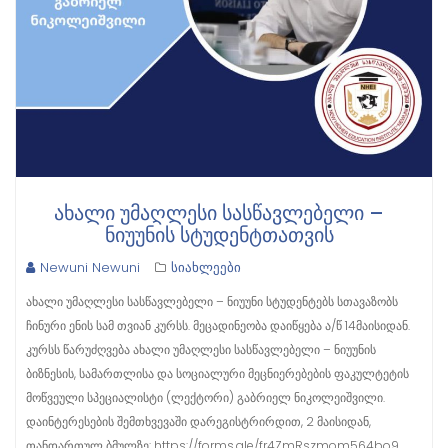
ᲐᲮᲐᲚᲘ ᲣᲛᲐᲦᲚᲔᲡᲘ ᲡᲐᲡᲬᲐᲕᲚᲔᲑᲔᲚᲘ –
ᲜᲘᲣᲣᲜᲘᲡ ᲡᲢᲣᲓᲔᲜᲢᲗᲐᲗᲕᲘᲡ
Newuni Newuni
სიახლეები
ახალი უმაღლესი სასწავლებელი – ნიუუნი სტუდენტებს სთავაზობს
ჩინური ენის სამ თვიან კურსს. მეცადინეობა დაიწყება ა/წ 14მაისიდან.
კურსს წარუძღვება ახალი უმაღლესი სასწავლებელი – ნიუუნის
ბიზნესის, სამართლისა და სოციალური მეცნიერებების ფაკულტეტის
მოწვეული სპეციალისტი (ლექტორი) გაბრიელ ნიკოლეიშვილი.
დაინტერესების შემთხვევაში დარეგისტრირდით, 2 მაისიდან,
თანდართულ ბმულზე: https://forms.gle/fr4ZmRszmom564bo9