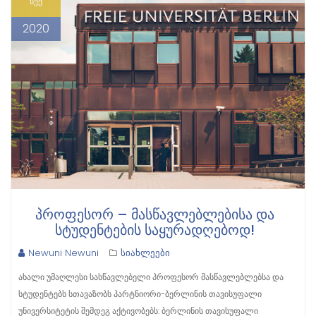
სექ
2020
ᲞᲠᲝᲤᲔᲡᲝᲠ – ᲛᲐᲡᲬᲐᲕᲚᲔᲑᲚᲔᲑᲘᲡᲐ ᲓᲐ
ᲡᲢᲣᲓᲔᲜᲢᲔᲑᲘᲡ ᲡᲐᲧᲣᲠᲐᲓᲦᲔᲑᲝᲓ!
Newuni Newuni
სიახლეები
ახალი უმაღლესი სასწავლებელი პროფესორ მასწავლებლებსა და
სტუდენტებს სთავაზობს პარტნიორი-ბერლინის თავისუფალი
უნივერსიტეტის შემდეგ აქტივობებს: ბერლინის თავისუფალი