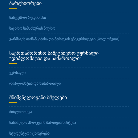
ᲞᲐᲠᲢᲜᲘᲝᲠᲔᲑᲘ
სასტუმრო რედისონი
საჯარო სამსახურის ბიურო
ვარშავის ფინანსებისა და მართვის უნივერსიტეტი (პოლონეთი)
ᲡᲐᲔᲠᲗᲐᲨᲝᲠᲘᲡᲝ ᲡᲐᲛᲔᲪᲜᲘᲔᲠᲝ ᲟᲣᲠᲜᲐᲚᲘ
“ᲓᲘᲞᲚᲝᲛᲐᲢᲘᲐ ᲓᲐ ᲡᲐᲛᲐᲠᲗᲐᲚᲘ”
ჟურნალი
დიპლომატია და სამართალი
ᲛᲜᲘᲨᲕᲜᲔᲚᲝᲕᲐᲜᲘ ᲑᲛᲣᲚᲔᲑᲘ
ბიბლიოთეკა
სასწავლო პროცესის მართვის სისტემა
სტუდენტური ცხოვრება