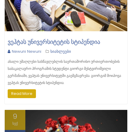
ᲕᲔᲰᲢᲐᲡ ᲣᲜᲘᲕᲔᲠᲡᲘᲢᲔᲢᲘᲡ ᲡᲢᲘᲞᲔᲜᲓᲘᲐ
Newuni Newuni
სიახლეები
ახალი უმაღლესი სასწავლებლის საერთაშორისო ურთიერთობების
საბაკალავრო პროგრამის სტუდენტი გიორგი მესტვირიშვილი
გერმანიაში, ვეჰტას უნივერსიტეტში გაემგზავრება. გიორგიმ მოიპოვა
ვეჰტას უნივერსიტეტის სტიპენდია.
Read More
9
სექ