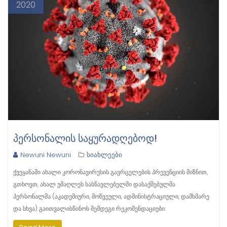
2020
ᲞᲔᲠᲡᲝᲜᲐᲚᲘᲡ ᲡᲐᲧᲣᲠᲐᲓᲦᲔᲑᲝᲓ!
Newuni Newuni
სიახლეები
ქვეყანაში ახალი კორონავირუსის გავრცელების პრევენციის მიზნით,
გთხოვთ, ახალ უმაღლეს სასწავლებელში დასაქმებულმა
პერსონალმა (აკადემიური, მოწვეული, ადმინისტრაციული, დამხმარე
და სხვა) გაითვალისწინოს შემდეგი რეკომენდაციები: