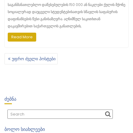
საგანმანათლებლო დაწესებულების 150 000 ან ნაკლები ქულის მქონე
სოციალურად დაუცველი სტუდენტებისათვის სწავლის საფასურის
დაფინანსების წესი განისაზღვრა. აღნიშნულ საკითხთან
დაკავშირებით საქართველოს განათლების,
Read More
უფრო ძველი პოსტები
Პ
Ო
Ს
Ტ
Ე
Ბ
ᲫᲔᲑᲜᲐ
Ი
Ს
Ნ
Ა
Ვ
ᲑᲝᲚᲝ ᲡᲘᲐᲮᲚᲔᲔᲑᲘ