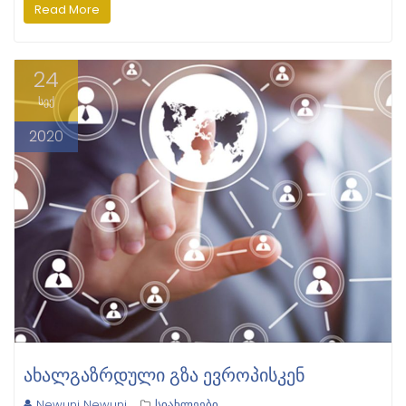
Read More
24
სექ
2020
ᲐᲮᲐᲚᲒᲐᲖᲠᲓᲣᲚᲘ ᲒᲖᲐ ᲔᲕᲠᲝᲞᲘᲡᲙᲔᲜ
Newuni Newuni
სიახლეები