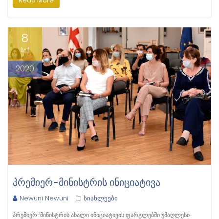
Read More
8
სექ
2020
ᲞᲠᲔᲛᲘᲔᲠ-ᲛᲘᲜᲘᲡᲢᲠᲘᲡ ᲘᲜᲘᲪᲘᲐᲢᲘᲕᲐ
Newuni Newuni
სიახლეები
პრემიერ-მინისტრის ახალი ინიციატივის ფარგლებში უმაღლესი