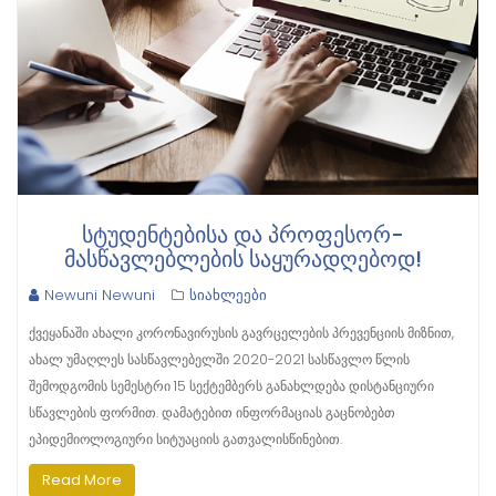
ᲡᲢᲣᲓᲔᲜᲢᲔᲑᲘᲡᲐ ᲓᲐ ᲞᲠᲝᲤᲔᲡᲝᲠ-
ᲛᲐᲡᲬᲐᲕᲚᲔᲑᲚᲔᲑᲘᲡ ᲡᲐᲧᲣᲠᲐᲓᲦᲔᲑᲝᲓ!
Newuni Newuni
სიახლეები
ქვეყანაში ახალი კორონავირუსის გავრცელების პრევენციის მიზნით,
ახალ უმაღლეს სასწავლებელში 2020-2021 სასწავლო წლის
შემოდგომის სემესტრი 15 სექტემბერს განახლდება დისტანციური
სწავლების ფორმით. დამატებით ინფორმაციას გაცნობებთ
ეპიდემიოლოგიური სიტუაციის გათვალისწინებით.
Read More