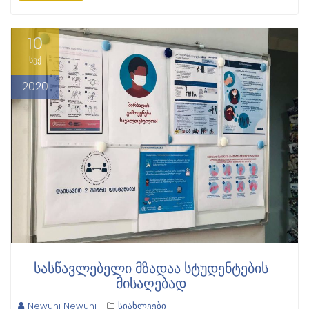
10
სექ
2020
ᲡᲐᲡᲬᲐᲕᲚᲔᲑᲔᲚᲘ ᲛᲖᲐᲓᲐᲐ ᲡᲢᲣᲓᲔᲜᲢᲔᲑᲘᲡ
ᲛᲘᲡᲐᲦᲔᲑᲐᲓ
Newuni Newuni
სიახლეები