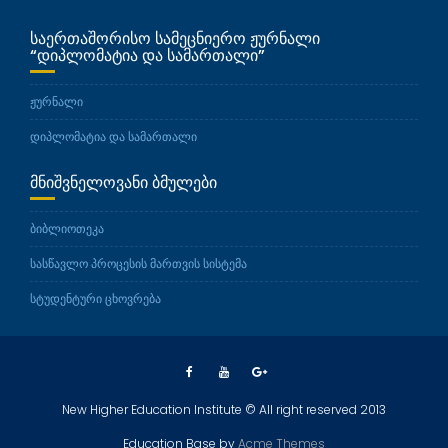
ᲡᲐᲔᲠᲗᲐᲨᲝᲠᲘᲡᲝ ᲡᲐᲛᲔᲪᲜᲘᲔᲠᲝ ᲟᲣᲠᲜᲐᲚᲘ
“ᲓᲘᲞᲚᲝᲛᲐᲢᲘᲐ ᲓᲐ ᲡᲐᲛᲐᲠᲗᲐᲚᲘ”
ჟურნალი
დიპლომატია და სამართალი
ᲛᲜᲘᲨᲕᲜᲔᲚᲝᲕᲐᲜᲘ ᲑᲛᲣᲚᲔᲑᲘ
ბიბლიოთეკა
სასწავლო პროცესის მართვის სისტემა
სტუდენტური ცხოვრება
New Higher Education Institute © All right reserved 2013
Education Base by
Acme Themes