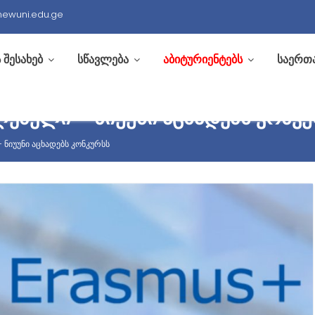
newuni.edu.ge
 შესახებ
სწავლება
აბიტურიენტებს
საერთ
ᲔᲑᲔᲚᲘ – ᲜᲘᲣᲣᲜᲘ ᲐᲪᲮᲐᲓᲔᲑᲡ ᲙᲝᲜᲙ
ნიუუნი აცხადებს კონკურსს