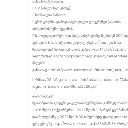
 პასპორტის ასლი;
 CV (ინგლისურ ენაზე);
 სასწავლო ბარათი;
 ენის ცოდნის დამადასტურებელი დოკუმენტი (ასეთის
არსებობის შემთხვევაში);
 სამოტივაციო წერილი (ინგლისურ ენაზე, მაქსიმუმ 500 სიტ
კურსების სია, რომელთა გავლაც გსურთ (იხილეთ წინა
ზამთრის სემესტრის კურსების კატალოგი: https://studip.un
vechta.de/dispatch.php/search/courses?type=semtree
მიღების
განაცხადი: https://www.univechta.de/fileadmin/user_up
l_Office/02_Wege_an_die_Uni/Austauschstudium/Zul
rogrammstudierende-Stand2026.pdf
დაფინანსება:
სტიპენდიები გაიცემა გაცვლითი სემესტრის განმავლობაშ
2026 წლის 1 ოქტომბერი – 2027 წლის 31 მარტი) გერმანიაშ
დასრულებამდე, 2027 წლის 30 იანვრამდე. დამატებითი 
ვებგვერდზე: http://www.uni-vechta.de ERASMUS+ პროგ