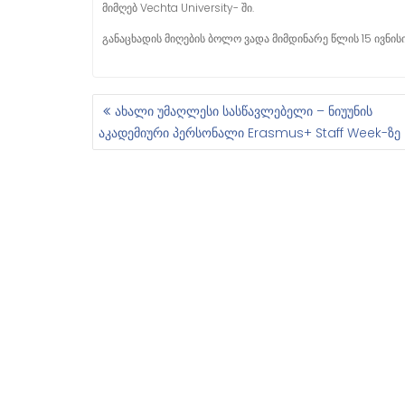
მიმღებ Vechta University- ში.
განაცხადის მიღების ბოლო ვადა მიმდინარე წლის 15 ივნისი
ახალი უმაღლესი სასწავლებელი – ნიუუნის
Პ
აკადემიური პერსონალი Erasmus+ Staff Week-ზე
Ო
Ს
Ტ
Ი
Ს
Ნ
Ა
Ვ
Ი
Გ
Ა
Ც
Ი
Ა