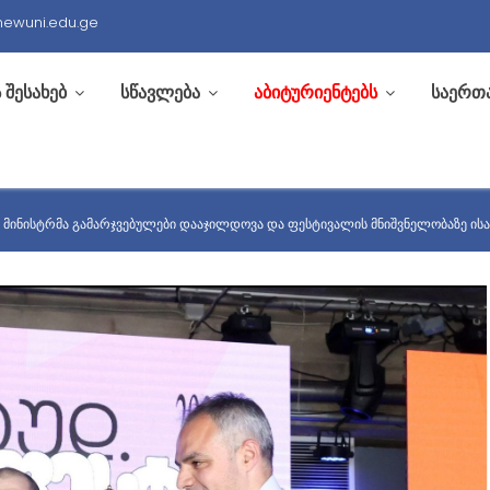
newuni.edu.ge
 შესახებ
სწავლება
აბიტურიენტებს
საერთ
ᲜᲐᲗᲚᲔᲑᲘᲡ ᲛᲘᲜᲘᲡᲢᲠᲛᲐ ᲒᲐᲛᲐᲠᲯᲕᲔᲑ
 მინისტრმა გამარჯვებულები დააჯილდოვა და ფესტივალის მნიშვნელობაზე ის