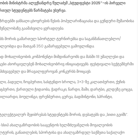
ობის
მინისტრმა
ალექსანდრე
წულაძემ
„
სტუდფესტი
2025“-
ის
პირველი
ართულ
სტუდენტებს
წარმატება
უსურვა
.
ზრდებში ჯანსაღი ცხოვრების წესის პოპულარიზაციასა და გუნდური მუშაობისა
იშვნელობაზე გაამახვილა ყურადღება.
ტებს შორის გამართულ სპორტულ ტურნირებსა და საგანმანათლებლო/
წილეობდა და მათგან 350 გამარჯვებული გამოვლინდა.
ად მოხალისეობის კომპონენტი მიმდინარეობს და მასში 18 უმაღლესი და
ბი ახორციელებენ მოხალისეობრივ ინიციატივებს. ფესტივალი სექტემბერში
ნსხვავებულ და მრავალფეროვან კონკურსს მოიცავს.
ი, პადელი, ჩოგბურთი, სასტენდო სროლა, 3×3-ზე კალათბურთი, ქუჩის
გბურთი, ქართული ჭიდაობა, ჭადრაკი, ნარდი, შაში, დარტსი, კლდეზე ცოცვა,
 ბილიარდი, ბოულინგი, ფრენბურთი, ცურვა, ბადმინტონი, სპრინტი,
ელექტუალურ შეჯიბრებას სტუდენტებს შორის, დებატებს და „სითი გეიმს“.
ენ სსიპ ახალგაზრდობის სააგენტოს ხელმძღვანელის მოვალეობის
ულტურის, განათლების, სპორტისა და ახალგაზრდულ საქმეთა საქალაქო