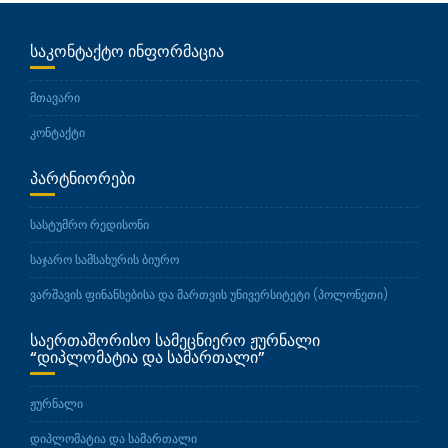
ᲡᲐᲙᲝᲜᲢᲐᲥᲢᲝ ᲘᲜᲤᲝᲠᲛᲐᲪᲘᲐ
მთავარი
კონტაქტი
ᲞᲐᲠᲢᲜᲘᲝᲠᲔᲑᲘ
სასტუმრო რედისონი
საჯარო სამსახურის ბიურო
ვარშავის ფინანსებისა და მართვის უნივერსიტეტი (პოლონეთი)
ᲡᲐᲔᲠᲗᲐᲨᲝᲠᲘᲡᲝ ᲡᲐᲛᲔᲪᲜᲘᲔᲠᲝ ᲟᲣᲠᲜᲐᲚᲘ
“ᲓᲘᲞᲚᲝᲛᲐᲢᲘᲐ ᲓᲐ ᲡᲐᲛᲐᲠᲗᲐᲚᲘ”
ჟურნალი
დიპლომატია და სამართალი