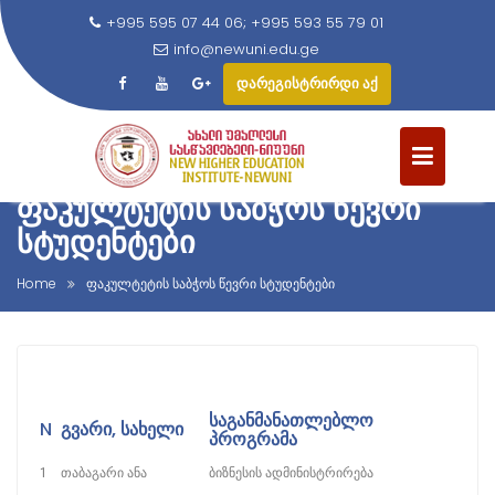
+995 595 07 44 06; +995 593 55 79 01
info@newuni.edu.ge
დარეგისტრირდი აქ
ᲤᲐᲙᲣᲚᲢᲔᲢᲘᲡ ᲡᲐᲑᲭᲝᲡ ᲬᲔᲕᲠᲘ
ᲡᲢᲣᲓᲔᲜᲢᲔᲑᲘ
Home
ფაკულტეტის საბჭოს წევრი სტუდენტები
ᲡᲐᲒᲐᲜᲛᲐᲜᲐᲗᲚᲔᲑᲚᲝ
N
ᲒᲕᲐᲠᲘ, ᲡᲐᲮᲔᲚᲘ
ᲞᲠᲝᲒᲠᲐᲛᲐ
1
თაბაგარი ანა
ბიზნესის ადმინისტრირება