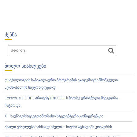
Ტ
Ი
Ს
Ნ
Ა
ᲫᲔᲑᲜᲐ
Ვ
Ი
Გ
Ა
Ც
ᲑᲝᲚᲝ ᲡᲘᲐᲮᲚᲔᲔᲑᲘ
Ი
Ა
ფსიქოლოგიის საბაკალავრო პროგრამის აკადემიური/მოწვეული
პერსონალის საყურადღებოდ!
Erasmus + CBHE პროექტ ERIC-GE-ს მეორე ეროვნული შეხვედრა
ჩატარდა
XIII საუნივერსიტეტთაშორისო სტუდენტური კონფერენცია
ახალი უმაღლესი სასწავლებელი – ნიუუნი აცხადებს კონკურსს