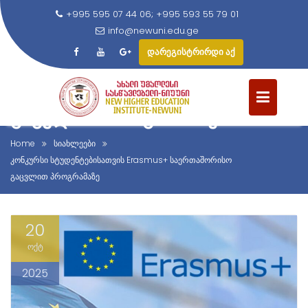
+995 595 07 44 06; +995 593 55 79 01
info@newuni.edu.ge
დარეგისტრირდი აქ
ᲙᲝᲜᲙᲣᲠᲡᲘ ᲡᲢᲣᲓᲔᲜᲢᲔᲑᲘᲡᲐᲗᲕᲘᲡ
S
ERASMUS+ ᲡᲐᲔᲠᲗᲐᲨᲝᲠᲘᲡᲝ
k
i
ᲒᲐᲪᲕᲚᲘᲗ ᲞᲠᲝᲒᲠᲐᲛᲐᲖᲔ
p
t
Home
სიახლეები
o
კონკურსი სტუდენტებისათვის Erasmus+ საერთაშორისო
c
გაცვლით პროგრამაზე
o
n
20
t
e
ოქტ
n
2025
t