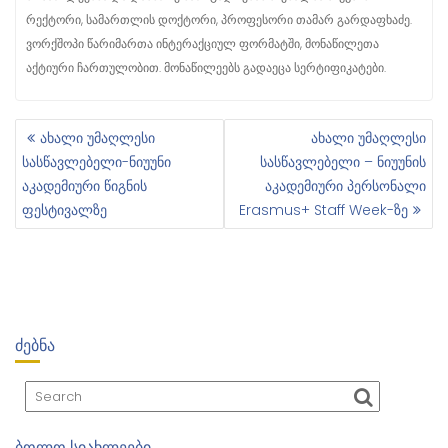
რექტორი, სამართლის დოქტორი, პროფესორი თამარ გარდაფხაძე.
ვორქშოპი წარიმართა ინტერაქციულ ფორმატში, მონაწილეთა
აქტიური ჩართულობით. მონაწილეებს გადაეცა სერტიფიკატები.
ახალი უმაღლესი
ახალი უმაღლესი
Პ
სასწავლებელი-ნიუუნი
სასწავლებელი – ნიუუნის
Ო
აკადემიური წიგნის
აკადემიური პერსონალი
Ს
ფესტივალზე
Erasmus+ Staff Week-ზე
Ტ
Ი
Ს
Ნ
Ა
Ვ
Ი
ᲫᲔᲑᲜᲐ
Გ
Ა
Ც
Ი
ᲑᲝᲚᲝ ᲡᲘᲐᲮᲚᲔᲔᲑᲘ