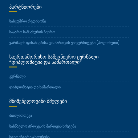
ᲞᲐᲠᲢᲜᲘᲝᲠᲔᲑᲘ
სასტუმრო რედისონი
საჯარო სამსახურის ბიურო
ვარშავის ფინანსებისა და მართვის უნივერსიტეტი (პოლონეთი)
ᲡᲐᲔᲠᲗᲐᲨᲝᲠᲘᲡᲝ ᲡᲐᲛᲔᲪᲜᲘᲔᲠᲝ ᲟᲣᲠᲜᲐᲚᲘ
“ᲓᲘᲞᲚᲝᲛᲐᲢᲘᲐ ᲓᲐ ᲡᲐᲛᲐᲠᲗᲐᲚᲘ”
ჟურნალი
დიპლომატია და სამართალი
ᲛᲜᲘᲨᲕᲜᲔᲚᲝᲕᲐᲜᲘ ᲑᲛᲣᲚᲔᲑᲘ
ბიბლიოთეკა
სასწავლო პროცესის მართვის სისტემა
სტუდენტური ცხოვრება