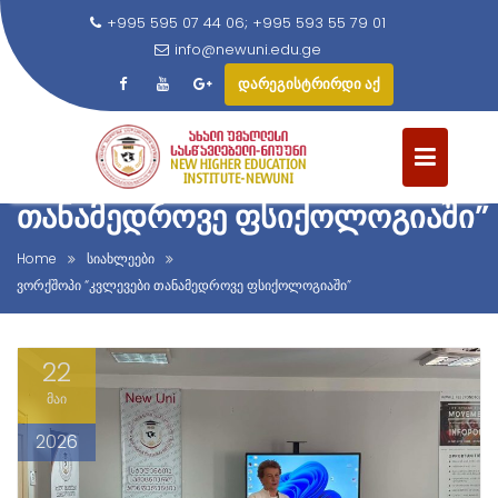
+995 595 07 44 06; +995 593 55 79 01
info@newuni.edu.ge
დარეგისტრირდი აქ
S
k
ᲕᲝᲠᲥᲨᲝᲞᲘ “ᲙᲕᲚᲔᲕᲔᲑᲘ
i
p
ᲗᲐᲜᲐᲛᲔᲓᲠᲝᲕᲔ ᲤᲡᲘᲥᲝᲚᲝᲒᲘᲐᲨᲘ”
t
o
Home
სიახლეები
c
ვორქშოპი “კვლევები თანამედროვე ფსიქოლოგიაში”
o
n
22
t
e
მაი
n
2026
t