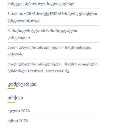
მოწვეული პერსონალის საყურადღებოდ!
Erasmus + CBHE პროექტ ERIC-GE-ს მეორე ეროვნული
შეხვედრა ჩატარდა
XIII საუნივერსიტეტთაშორისო სტუდენტური
კონფერენცია
ახალი უმაღლესი სასწავლებელი – ნიუუნი აცხადებს
კონკურსს
ახალი უმაღლესი სასწავლებელი – ნიუუნის აკადემიური
პერსონალი Erasmus+ Staff Week-ზე
ᲙᲝᲛᲔᲜᲢᲐᲠᲔᲑᲘ
ᲐᲠᲥᲘᲕᲘ
ივლისი 2026
ივნისი 2026