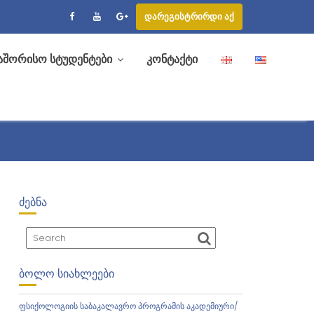
დარეგისტრირდი აქ
აშორისო სტუდენტები
კონტაქტი
ᲫᲔᲑᲜᲐ
ᲑᲝᲚᲝ ᲡᲘᲐᲮᲚᲔᲔᲑᲘ
ფსიქოლოგიის საბაკალავრო პროგრამის აკადემიური/