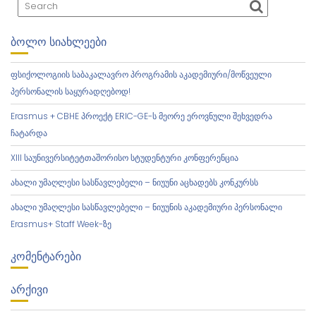
ᲑᲝᲚᲝ ᲡᲘᲐᲮᲚᲔᲔᲑᲘ
ფსიქოლოგიის საბაკალავრო პროგრამის აკადემიური/მოწვეული
პერსონალის საყურადღებოდ!
Erasmus + CBHE პროექტ ERIC-GE-ს მეორე ეროვნული შეხვედრა
ჩატარდა
XIII საუნივერსიტეტთაშორისო სტუდენტური კონფერენცია
ახალი უმაღლესი სასწავლებელი – ნიუუნი აცხადებს კონკურსს
ახალი უმაღლესი სასწავლებელი – ნიუუნის აკადემიური პერსონალი
Erasmus+ Staff Week-ზე
ᲙᲝᲛᲔᲜᲢᲐᲠᲔᲑᲘ
ᲐᲠᲥᲘᲕᲘ