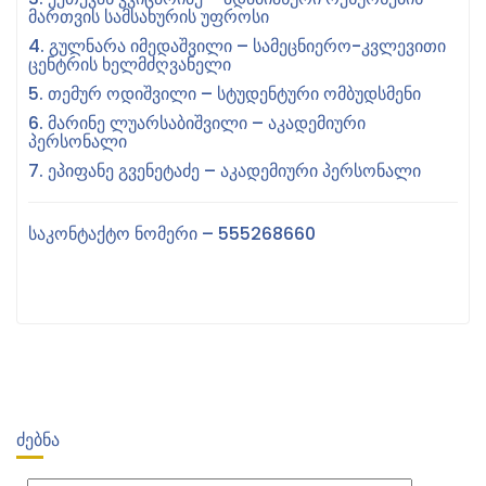
ᲛᲐᲠᲗᲕᲘᲡ ᲡᲐᲛᲡᲐᲮᲣᲠᲘᲡ ᲣᲤᲠᲝᲡᲘ
4. ᲒᲣᲚᲜᲐᲠᲐ ᲘᲛᲔᲓᲐᲨᲕᲘᲚᲘ – ᲡᲐᲛᲔᲪᲜᲘᲔᲠᲝ-ᲙᲕᲚᲔᲕᲘᲗᲘ
ᲪᲔᲜᲢᲠᲘᲡ ᲮᲔᲚᲛᲫᲦᲕᲐᲜᲔᲚᲘ
5. ᲗᲔᲛᲣᲠ ᲝᲓᲘᲨᲕᲘᲚᲘ – ᲡᲢᲣᲓᲔᲜᲢᲣᲠᲘ ᲝᲛᲑᲣᲓᲡᲛᲔᲜᲘ
6. ᲛᲐᲠᲘᲜᲔ ᲚᲣᲐᲠᲡᲐᲑᲘᲨᲕᲘᲚᲘ – ᲐᲙᲐᲓᲔᲛᲘᲣᲠᲘ
ᲞᲔᲠᲡᲝᲜᲐᲚᲘ
7. ᲔᲞᲘᲤᲐᲜᲔ ᲒᲕᲔᲜᲔᲢᲐᲫᲔ – ᲐᲙᲐᲓᲔᲛᲘᲣᲠᲘ ᲞᲔᲠᲡᲝᲜᲐᲚᲘ
ᲡᲐᲙᲝᲜᲢᲐᲥᲢᲝ ᲜᲝᲛᲔᲠᲘ – 555268660
ᲫᲔᲑᲜᲐ