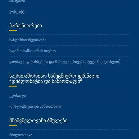
მთავარი
კონტაქტი
ᲞᲐᲠᲢᲜᲘᲝᲠᲔᲑᲘ
სასტუმრო რედისონი
საჯარო სამსახურის ბიურო
ვარშავის ფინანსებისა და მართვის უნივერსიტეტი (პოლონეთი)
ᲡᲐᲔᲠᲗᲐᲨᲝᲠᲘᲡᲝ ᲡᲐᲛᲔᲪᲜᲘᲔᲠᲝ ᲟᲣᲠᲜᲐᲚᲘ
“ᲓᲘᲞᲚᲝᲛᲐᲢᲘᲐ ᲓᲐ ᲡᲐᲛᲐᲠᲗᲐᲚᲘ”
ჟურნალი
დიპლომატია და სამართალი
ᲛᲜᲘᲨᲕᲜᲔᲚᲝᲕᲐᲜᲘ ᲑᲛᲣᲚᲔᲑᲘ
ბიბლიოთეკა