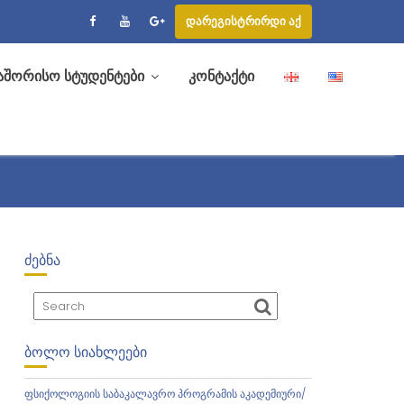
დარეგისტრირდი აქ
აშორისო სტუდენტები
კონტაქტი
ᲫᲔᲑᲜᲐ
ᲑᲝᲚᲝ ᲡᲘᲐᲮᲚᲔᲔᲑᲘ
ფსიქოლოგიის საბაკალავრო პროგრამის აკადემიური/