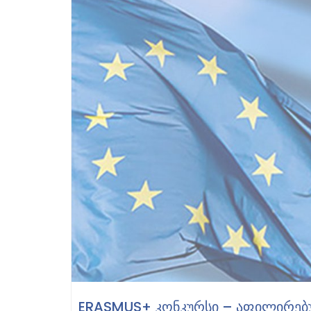
ERASMUS+ ᲙᲝᲜᲙᲣᲠᲡᲘ – ᲐᲤᲘᲚᲘᲠᲔᲑ