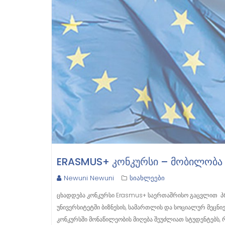
ERASMUS+ ᲙᲝᲜᲙᲣᲠᲡᲘ – ᲛᲝᲑᲘᲚᲝᲑᲐ Ფ
Newuni Newuni
სიახლეები
ცხადდება კონკურსი Erasmus+ საერთაშრისო გაცვლით პრო
უნივერსიტეტში ბიზნესის, სამართლის და სოციალურ მეცნი
კონკურსში მონაწილეობის მიღება შეუძლიათ სტუდენტებს,