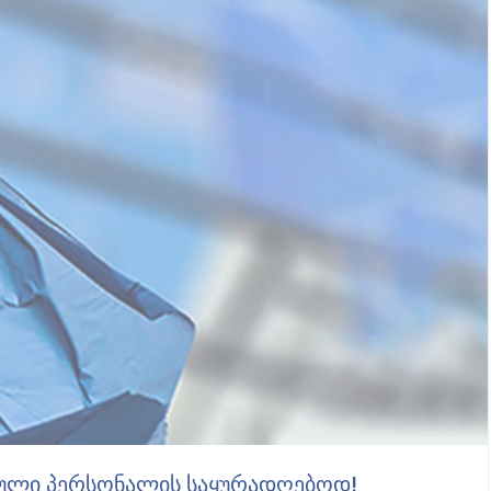
ᲣᲚᲘ ᲞᲔᲠᲡᲝᲜᲐᲚᲘᲡ ᲡᲐᲧᲣᲠᲐᲓᲦᲔᲑᲝᲓ!