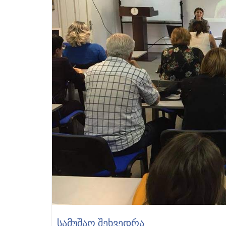
ᲡᲐᲛᲣᲨᲐᲝ ᲨᲔᲮᲕᲔᲓᲠᲐ