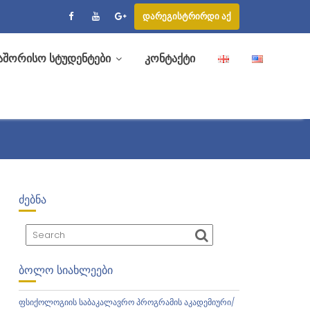
დარეგისტრირდი აქ
აშორისო სტუდენტები
კონტაქტი
ᲫᲔᲑᲜᲐ
ᲑᲝᲚᲝ ᲡᲘᲐᲮᲚᲔᲔᲑᲘ
ფსიქოლოგიის საბაკალავრო პროგრამის აკადემიური/