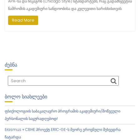
APA-სა და ჩიკაგოს (Chicago Style) სტანდარტებს, რაც გადამწყვეტია
ნაშრომის აკადემიური სანდოობისა და კვლევითი ხარისხისთვის.
Read More
ᲫᲔᲑᲜᲐ
ᲑᲝᲚᲝ ᲡᲘᲐᲮᲚᲔᲔᲑᲘ
ფსიქოლოგიის საბაკალავრო პროგრამის აკადემიური/მოწვეული
პერსონალის საყურადღებოდ!
Erasmus + CBHE პროექტ ERIC-GE-ს მეორე ეროვნული შეხვედრა
ჩატარდა