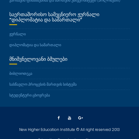
ვარშავის ფინანსებისა და მართვის უნივერსიტეტი (პოლონეთი)
ᲡᲐᲔᲠᲗᲐᲨᲝᲠᲘᲡᲝ ᲡᲐᲛᲔᲪᲜᲘᲔᲠᲝ ᲟᲣᲠᲜᲐᲚᲘ
“ᲓᲘᲞᲚᲝᲛᲐᲢᲘᲐ ᲓᲐ ᲡᲐᲛᲐᲠᲗᲐᲚᲘ”
ჟურნალი
დიპლომატია და სამართალი
ᲛᲜᲘᲨᲕᲜᲔᲚᲝᲕᲐᲜᲘ ᲑᲛᲣᲚᲔᲑᲘ
ბიბლიოთეკა
სასწავლო პროცესის მართვის სისტემა
სტუდენტური ცხოვრება
New Higher Education Institute © All right reserved 2013