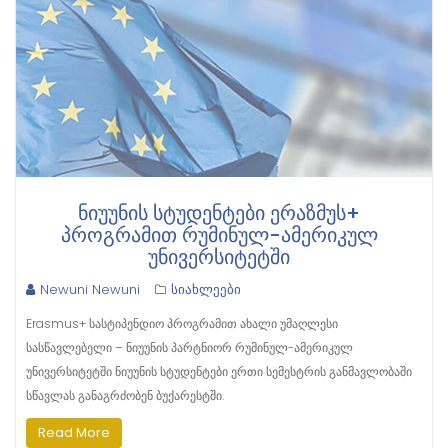
ᲜᲘᲣᲣᲜᲘᲡ ᲡᲢᲣᲓᲔᲜᲢᲔᲑᲘ ᲔᲠᲐᲖᲛᲣᲡ+
ᲞᲠᲝᲒᲠᲐᲛᲘᲗ ᲠᲣᲛᲘᲜᲣᲚ-ᲐᲛᲔᲠᲘᲙᲣᲚ
ᲣᲜᲘᲕᲔᲠᲡᲘᲢᲔᲢᲨᲘ
Newuni Newuni
სიახლეები
Erasmus+ სასტიპენდიო პროგრამით ახალი უმაღლესი
სასწავლებელი – ნიუუნის პარტნიორ რუმინულ-ამერიკულ
უნივერსიტეტში ნიუუნის სტუდენტები ერთი სემესტრის განმავლობაში
სწავლას განაგრძობენ ბუქარესტში.
Read More