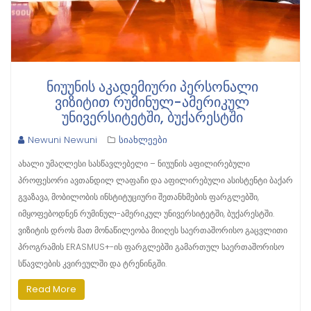
ᲜᲘᲣᲣᲜᲘᲡ ᲐᲙᲐᲓᲔᲛᲘᲣᲠᲘ ᲞᲔᲠᲡᲝᲜᲐᲚᲘ
ᲕᲘᲖᲘᲢᲘᲗ ᲠᲣᲛᲘᲜᲣᲚ-ᲐᲛᲔᲠᲘᲙᲣᲚ
ᲣᲜᲘᲕᲔᲠᲡᲘᲢᲔᲢᲨᲘ, ᲑᲣᲥᲐᲠᲔᲡᲢᲨᲘ
Newuni Newuni
სიახლეები
ახალი უმაღლესი სასწავლებელი – ნიუუნის აფილირებული
პროფესორი ავთანდილ ლაფაჩი და აფილირებული ასისტენტი ბაქარ
გვაზავა, მობილობის ინსტიტუციური შეთანხმების ფარგლებში,
იმყოფებოდნენ რუმინულ-ამერიკულ უნივერსიტეტში, ბუქარესტში.
ვიზიტის დროს მათ მონაწილეობა მიიღეს საერთაშორისო გაცვლითი
პროგრამის ERASMUS+-ის ფარგლებში გამართულ საერთაშორისო
სწავლების კვირეულში და ტრენინგში.
Read More