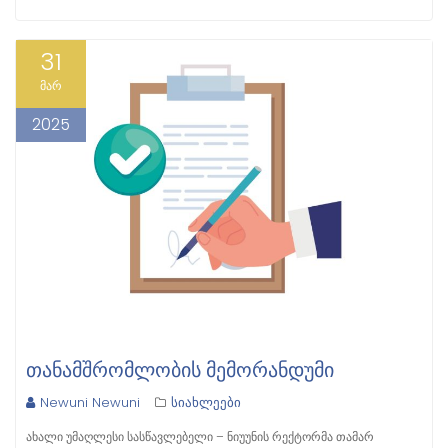
31
მარ
2025
ᲗᲐᲜᲐᲛᲨᲠᲝᲛᲚᲝᲑᲘᲡ ᲛᲔᲛᲝᲠᲐᲜᲓᲣᲛᲘ
Newuni Newuni
სიახლეები
ახალი უმაღლესი სასწავლებელი – ნიუუნის რექტორმა თამარ