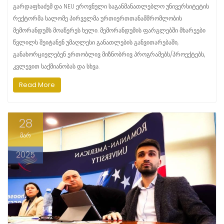
გარდაფხაძემ და NEU ეროვნული საგანმანათლებლო უნივერსიტეტის
რექტორმა სალომე პირველმა ურთიერთთანამშრომლობის
მემორანდუმს მოაწერეს ხელი. მემორანდუმის ფარგლებში მხარეები
წვლილს შეიტანენ უმაღლესი განათლების განვითარებაში,
განახორციელებენ ერთობლივ მიზნობრივ პროგრამებს/პროექტებს,
კვლევით საქმიანობას და სხვა.
Read More
28
მარ
2025