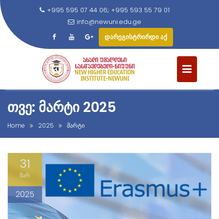
+995 595 07 44 06; +995 593 55 79 01
info@newuni.edu.ge
დარეგისტრირდი აქ
S
k
i
p
t
ᲗᲕᲔ: ᲛᲐᲠᲢᲘ 2025
o
c
Home
2025
მარტი
o
n
31
t
e
მარ
n
2025
t