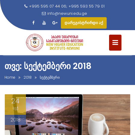
+995 595 07 44 06; +995 593 55 79 01
info@newuni.edu.ge
დარეგისტრირდი აქ
S
k
i
p
t
ᲗᲕᲔ: ᲡᲔᲥᲢᲔᲛᲑᲔᲠᲘ 2018
o
c
Home
2018
სექტემბერი
o
n
24
t
e
სექ
n
2018
t