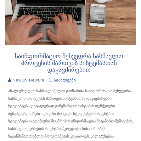
ᲡᲐᲘᲜᲤᲝᲠᲛᲐᲪᲘᲝ ᲨᲔᲮᲕᲔᲓᲠᲐ ᲡᲐᲡᲬᲐᲕᲚᲝ
ᲞᲠᲝᲪᲔᲡᲘᲡ ᲛᲐᲠᲗᲕᲘᲡ ᲡᲘᲡᲢᲔᲛᲐᲡᲗᲐᲜ
ᲓᲐᲙᲐᲕᲨᲘᲠᲔᲑᲘᲗ
Newuni Newuni
სიახლეები
ახალ უმაღლეს სასწავლებელში გაიმართა საინფორმაციო შეხვედრა
სასწავლო პროცესის მართვის სისტემასთან დაკავშირებით.
სტუდენტებს დეტალურად განემარტათ სისტემის ფუნქციური
შესაძლებლობები. სერვისი მოიცავს: სტუდენტების რეესტრს,
სტუდენტის აკადემიური მოსწრების ინფორმაციის შეტანა/დამუშავებას,
სასწავლო კურსების, რეესტრს (კრედიტი, წინაპირობა),
საგანმანათლებლო პროგრამების კატალოგს, სილაბუსების