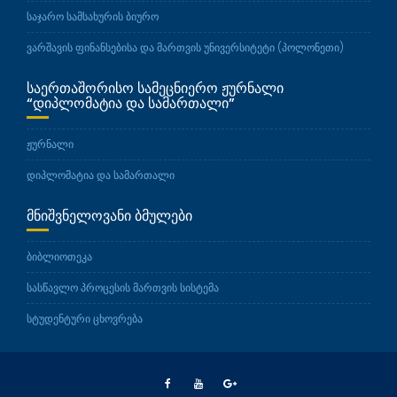
საჯარო სამსახურის ბიურო
ვარშავის ფინანსებისა და მართვის უნივერსიტეტი (პოლონეთი)
ᲡᲐᲔᲠᲗᲐᲨᲝᲠᲘᲡᲝ ᲡᲐᲛᲔᲪᲜᲘᲔᲠᲝ ᲟᲣᲠᲜᲐᲚᲘ
“ᲓᲘᲞᲚᲝᲛᲐᲢᲘᲐ ᲓᲐ ᲡᲐᲛᲐᲠᲗᲐᲚᲘ”
ჟურნალი
დიპლომატია და სამართალი
ᲛᲜᲘᲨᲕᲜᲔᲚᲝᲕᲐᲜᲘ ᲑᲛᲣᲚᲔᲑᲘ
ბიბლიოთეკა
სასწავლო პროცესის მართვის სისტემა
სტუდენტური ცხოვრება