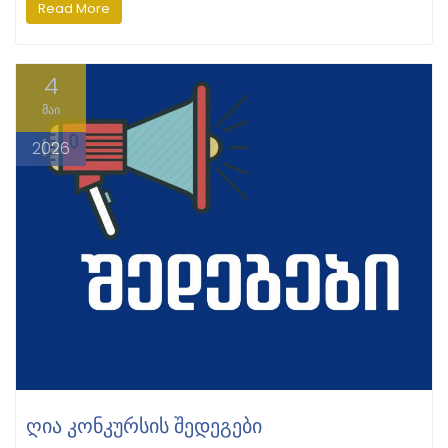
Read More
4
მაი
2026
ᲦᲘᲐ ᲙᲝᲜᲙᲣᲠᲡᲘᲡ ᲨᲔᲓᲔᲒᲔᲑᲘ