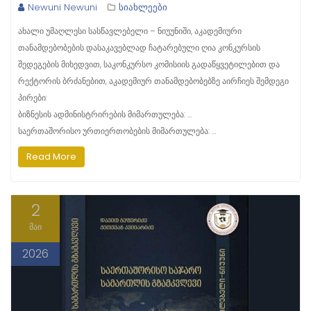
Newuni Newuni
სიახლეები
ახალი უმაღლესი სასწავლებელი – ნიუუნიში, აკადემიური
თანამდებობების დასაკავებლად ჩატარებული ღია კონკურსის
შედეგების მიხედვით, საკონკურსო კომისიის გადაწყვეტილებით და
რექტორის ბრძანებით, აკადემიურ თანამდებობებზე აირჩიეს შემდეგი
პირები:
ბიზნესის ადმინისტრირების მიმართულება: …
საერთაშორისო ურთიერთობების მიმართულება: …
Read More
2
მაი
2026