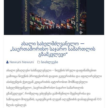
ᲐᲮᲐᲚᲘ ᲡᲐᲮᲔᲚᲛᲫᲦᲕᲐᲜᲔᲚᲝ —
„ᲡᲐᲔᲠᲗᲐᲨᲝᲠᲘᲡᲝ ᲡᲐᲯᲐᲠᲝ ᲡᲐᲛᲐᲠᲗᲚᲘᲡ
ᲒᲖᲐᲛᲙᲕᲚᲔᲕᲘ“
Newuni Newuni
სიახლეები
ახალი უმაღლესი სასწავლებელი – ნიუუნის სრული დაფინანსებით
გამოიცა ნიუუნის პროფესორის დავით გეფერიძისა და აფილირებული
ასისტენტის ქეთევან კვიცარიძის ავტორობით მომზადებული
სახელმძღვანელო: „საერთაშორისო საჯარო სამართლის
გზამკვლევი“, რომელიც ეძღვნება გამოჩენილი მეცნიერისა და
საზოგადო მოღვაწის, აკადემიკოს ლევან ალექსიძის დაბადებიდან 100
წლის იუბილეს.