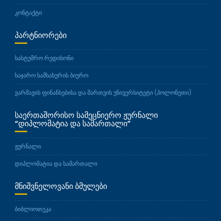
კონტაქტი
ᲞᲐᲠᲢᲜᲘᲝᲠᲔᲑᲘ
სასტუმრო რედისონი
საჯარო სამსახურის ბიურო
ვარშავის ფინანსებისა და მართვის უნივერსიტეტი (პოლონეთი)
ᲡᲐᲔᲠᲗᲐᲨᲝᲠᲘᲡᲝ ᲡᲐᲛᲔᲪᲜᲘᲔᲠᲝ ᲟᲣᲠᲜᲐᲚᲘ
“ᲓᲘᲞᲚᲝᲛᲐᲢᲘᲐ ᲓᲐ ᲡᲐᲛᲐᲠᲗᲐᲚᲘ”
ჟურნალი
დიპლომატია და სამართალი
ᲛᲜᲘᲨᲕᲜᲔᲚᲝᲕᲐᲜᲘ ᲑᲛᲣᲚᲔᲑᲘ
ბიბლიოთეკა