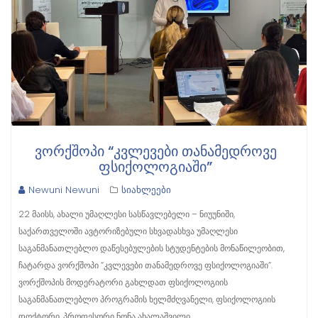
ᲕᲝᲠᲥᲨᲝᲞᲘ “ᲙᲕᲚᲔᲕᲔᲑᲘ ᲗᲐᲜᲐᲛᲔᲓᲠᲝᲕᲔ
ᲤᲡᲘᲥᲝᲚᲝᲒᲘᲐᲨᲘ”
Newuni Newuni
სიახლეები
22 მაისს, ახალი უმაღლესი სასწავლებელი – ნიუუნიში,
საქართველოში ავტორიზებული სხვადასხვა უმაღლესი
საგანმანათლებლო დაწესებულების სტუდენტების მონაწილეობით,
ჩატარდა ვორქშოპი “კვლევები თანამედროვე ფსიქოლოგიაში”.
ვორქშოპის მოდერატორი გახლდათ ფსიქოლოგიის
საგანმანათლებლო პროგრამის ხელმძღვანელი, ფსიქოლოგიის
დოქტორი, პროფესორი ნონა ახალაშვილი.