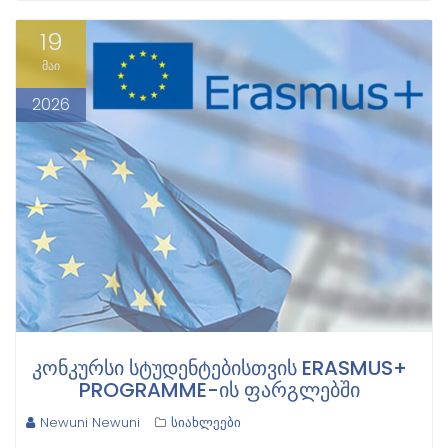
19
მაი
2026
ᲙᲝᲜᲙᲣᲠᲡᲘ ᲡᲢᲣᲓᲔᲜᲢᲔᲑᲘᲡᲗᲕᲘᲡ ERASMUS+
PROGRAMME-ᲘᲡ ᲤᲐᲠᲒᲚᲔᲑᲨᲘ
Newuni Newuni
სიახლეები