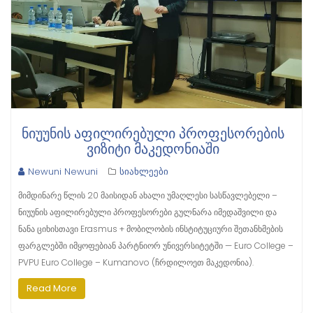
ᲜᲘᲣᲣᲜᲘᲡ ᲐᲤᲘᲚᲘᲠᲔᲑᲣᲚᲘ ᲞᲠᲝᲤᲔᲡᲝᲠᲔᲑᲘᲡ
ᲕᲘᲖᲘᲢᲘ ᲛᲐᲙᲔᲓᲝᲜᲘᲐᲨᲘ
Newuni Newuni
სიახლეები
მიმდინარე წლის 20 მაისიდან ახალი უმაღლესი სასწავლებელი –
ნიუუნის აფილირებული პროფესორები გულნარა იმედაშვილი და
ნანა ციხისთავი Erasmus + მობილობის ინსტიტუციური შეთანხმების
ფარგლებში იმყოფებიან პარტნიორ უნივერსიტეტში — Euro College –
PVPU Euro College – Kumanovo (ჩრდილოეთ მაკედონია).
Read More