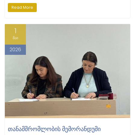
Read More
1
მაი
2026
ᲗᲐᲜᲐᲛᲨᲠᲝᲛᲚᲝᲑᲘᲡ ᲛᲔᲛᲝᲠᲐᲜᲓᲣᲛᲘ