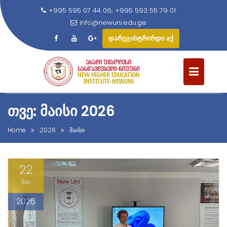
+995 595 07 44 06; +995 593 55 79 01
info@newuni.edu.ge
დარეგისტრირდი აქ
S
k
i
p
t
ᲗᲕᲔ: ᲛᲐᲘᲡᲘ 2026
o
c
Home
2026
მაისი
o
n
22
t
e
მაი
n
2026
t