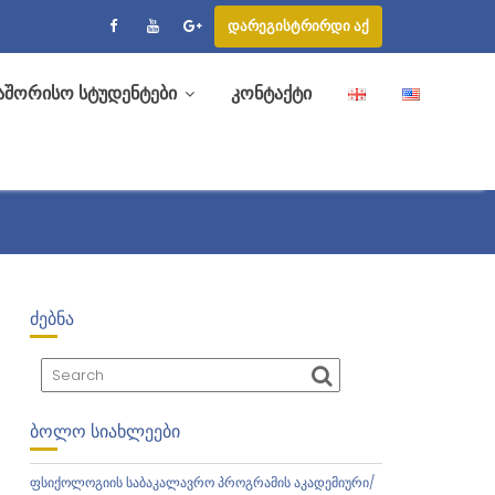
დარეგისტრირდი აქ
აშორისო სტუდენტები
კონტაქტი
ᲫᲔᲑᲜᲐ
ᲑᲝᲚᲝ ᲡᲘᲐᲮᲚᲔᲔᲑᲘ
ფსიქოლოგიის საბაკალავრო პროგრამის აკადემიური/