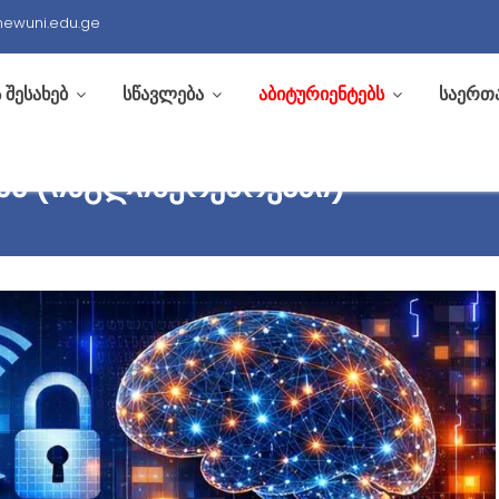
newuni.edu.ge
 შესახებ
სწავლება
აბიტურიენტებს
საერთ
ᲑᲐ (ᲘᲜᲒᲚᲘᲡᲣᲠᲔᲜᲝᲕᲐᲜᲘ)