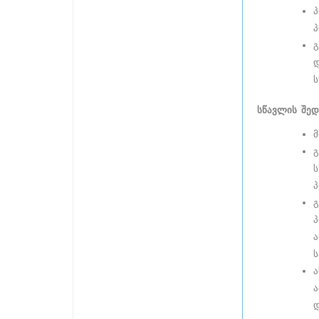
პ
პ
გ
დ
ს
სწავლის შედ
მ
გ
ს
პ
გ
პ
ა
ს
ა
ა
დ