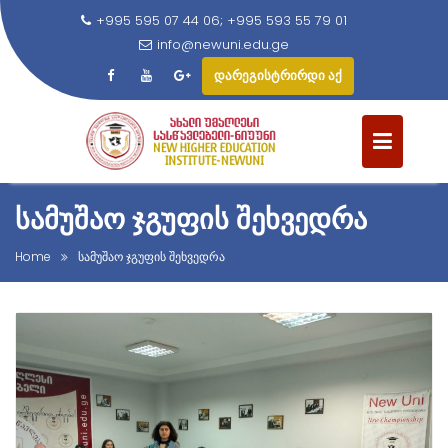
+995 595 07 44 06; +995 593 55 79 01
info@newuni.edu.ge
დარეგისტრირდი აქ
S
k
i
p
t
ᲡᲐᲛᲣᲨᲐᲝ ᲯᲒᲣᲤᲘᲡ ᲨᲔᲮᲕᲔᲓᲠᲐ
o
c
Home
სამუშაო ჯგუფის შეხვედრა
o
n
t
e
n
t