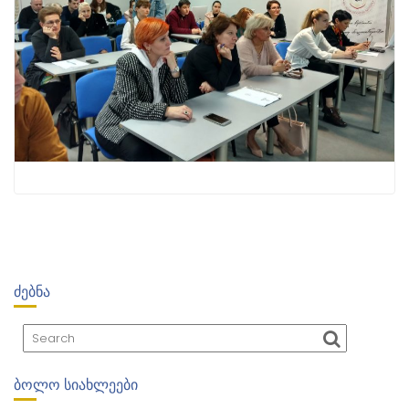
ᲫᲔᲑᲜᲐ
ᲑᲝᲚᲝ ᲡᲘᲐᲮᲚᲔᲔᲑᲘ