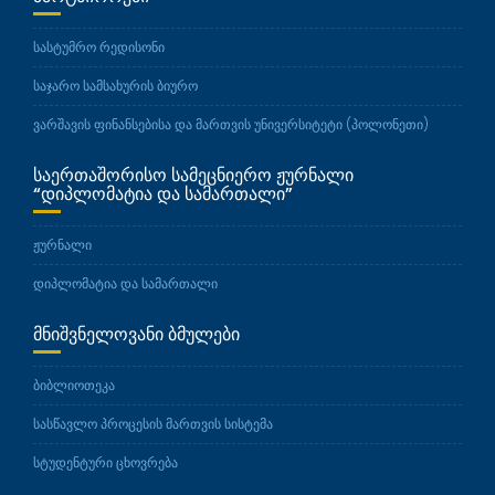
სასტუმრო რედისონი
საჯარო სამსახურის ბიურო
ვარშავის ფინანსებისა და მართვის უნივერსიტეტი (პოლონეთი)
ᲡᲐᲔᲠᲗᲐᲨᲝᲠᲘᲡᲝ ᲡᲐᲛᲔᲪᲜᲘᲔᲠᲝ ᲟᲣᲠᲜᲐᲚᲘ
“ᲓᲘᲞᲚᲝᲛᲐᲢᲘᲐ ᲓᲐ ᲡᲐᲛᲐᲠᲗᲐᲚᲘ”
ჟურნალი
დიპლომატია და სამართალი
ᲛᲜᲘᲨᲕᲜᲔᲚᲝᲕᲐᲜᲘ ᲑᲛᲣᲚᲔᲑᲘ
ბიბლიოთეკა
სასწავლო პროცესის მართვის სისტემა
სტუდენტური ცხოვრება