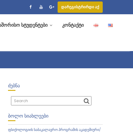
დარეგისტრირდი აქ
აშორისო სტუდენტები
კონტაქტი
ᲫᲔᲑᲜᲐ
ᲑᲝᲚᲝ ᲡᲘᲐᲮᲚᲔᲔᲑᲘ
ფსიქოლოგიის საბაკალავრო პროგრამის აკადემიური/