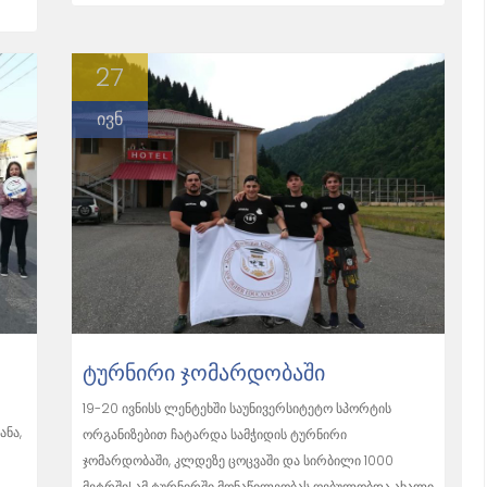
27
ივნ
ᲢᲣᲠᲜᲘᲠᲘ ᲯᲝᲛᲐᲠᲓᲝᲑᲐᲨᲘ
19-20 ივნისს ლენტეხში საუნივერსიტეტო სპორტის
ანა,
ორგანიზებით ჩატარდა სამჭიდის ტურნირი
ჯომარდობაში, კლდეზე ცოცვაში და სირბილი 1000
მეტრში! ამ ტურნირში მონაწილეობას ღებულობდა ახალი