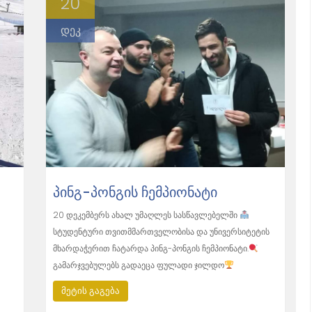
20
დეკ
ᲞᲘᲜᲒ-ᲞᲝᲜᲒᲘᲡ ᲩᲔᲛᲞᲘᲝᲜᲐᲢᲘ
20 დეკემბერს ახალ უმაღლეს სასწავლებელში
სტუდენტური თვითმმართველობისა და უნივერსიტეტის
მხარდაჭერით ჩატარდა პინგ-პონგის ჩემპიონატი.
გამარჯვებულებს გადაეცა ფულადი ჯილდო
მეტის გაგება