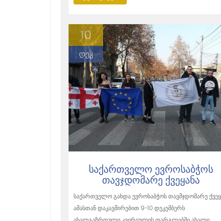
10
დეკ
ᲡᲐᲥᲐᲠᲗᲕᲔᲚᲝ ᲔᲕᲠᲝᲡᲐᲑᲭᲝᲡ
ᲗᲐᲕᲯᲓᲝᲛᲐᲠᲔ ᲥᲕᲔᲧᲐᲜᲐ
საქართველო გახდა ევროსაბჭოს თავმჯდომარე ქვეყ
ამასთან დაკავშირებით 9-10 დეკემბერს
ახალგაზრდული კვირეულის ფარგლებში ახალი