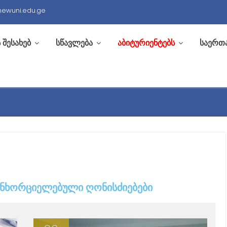
newuni.edu.ge
 შესახებ
სწავლება
აბიტურიენტებს
საერთ
ᲐᲜᲮᲝᲠᲪᲘᲔᲚᲔᲑᲣᲚᲘ ᲦᲝᲜᲘᲡᲫᲘᲔᲑᲔᲑᲘ