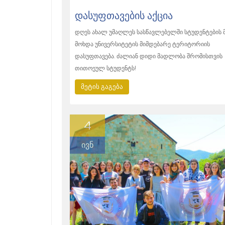
ᲓᲐᲡᲣᲤᲗᲐᲕᲔᲑᲘᲡ ᲐᲥᲪᲘᲐ
დღეს ახალ უმაღლეს სასწავლებელში სტუდენტების 
მოხდა უნივერსიტეტის მიმდებარე ტერიტორიის
დასუფთავება. ძალიან დიდი მადლობა შრომისთვის
თითოეულ სტუდენტს!
მეტის გაგება
4
ივნ