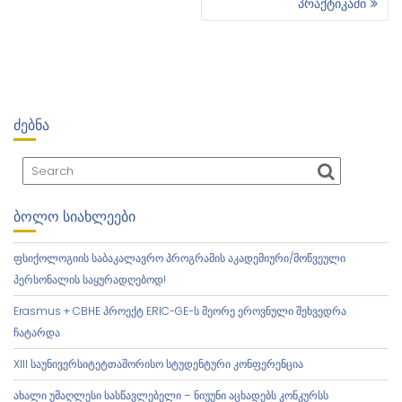
პრაქტიკაში
Ს
Ტ
Ი
Ს
Ნ
Ა
ᲫᲔᲑᲜᲐ
Ვ
Ი
Გ
Ა
Ც
ᲑᲝᲚᲝ ᲡᲘᲐᲮᲚᲔᲔᲑᲘ
Ი
Ა
ფსიქოლოგიის საბაკალავრო პროგრამის აკადემიური/მოწვეული
პერსონალის საყურადღებოდ!
Erasmus + CBHE პროექტ ERIC-GE-ს მეორე ეროვნული შეხვედრა
ჩატარდა
XIII საუნივერსიტეტთაშორისო სტუდენტური კონფერენცია
ახალი უმაღლესი სასწავლებელი – ნიუუნი აცხადებს კონკურსს