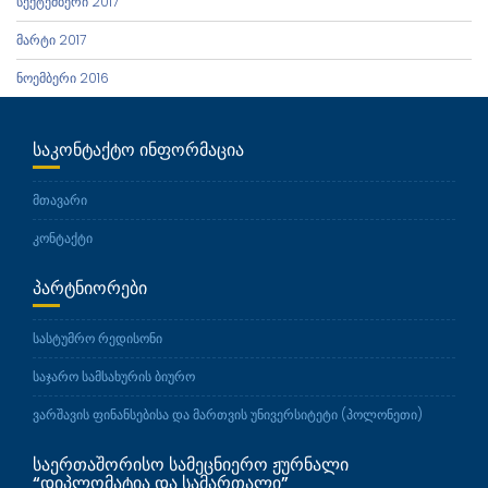
სექტემბერი 2017
მარტი 2017
ნოემბერი 2016
ᲡᲐᲙᲝᲜᲢᲐᲥᲢᲝ ᲘᲜᲤᲝᲠᲛᲐᲪᲘᲐ
მთავარი
კონტაქტი
ᲞᲐᲠᲢᲜᲘᲝᲠᲔᲑᲘ
სასტუმრო რედისონი
საჯარო სამსახურის ბიურო
ვარშავის ფინანსებისა და მართვის უნივერსიტეტი (პოლონეთი)
ᲡᲐᲔᲠᲗᲐᲨᲝᲠᲘᲡᲝ ᲡᲐᲛᲔᲪᲜᲘᲔᲠᲝ ᲟᲣᲠᲜᲐᲚᲘ
“ᲓᲘᲞᲚᲝᲛᲐᲢᲘᲐ ᲓᲐ ᲡᲐᲛᲐᲠᲗᲐᲚᲘ”