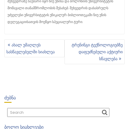
შეხვედრაზე საუბარი იყო ნიუ უნისა და ბოლონიის უნივერსიტეტის
მომავალი თანამშრომლობის შესახებ. შეხვედრის დასასრულს
უძველესი უნივერსიტეტის უნიკალურ ბიბლიოთეკაში ნიუ უნის
დელეგაციისათვის მოეწყო სპეციალური ტური.
ახალ უმაღლეს
ტრენინგი ტექნოლოგიებზე
Პ
სასწავლებელში სიახლეა
დაფუძნებული აქტიური
Ო
სწავლება
Ს
Ტ
Ი
Ს
Ნ
Ა
ᲫᲔᲑᲜᲐ
Ვ
Ი
Გ
Ა
Ც
ᲑᲝᲚᲝ ᲡᲘᲐᲮᲚᲔᲔᲑᲘ