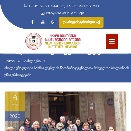
+995 595 07 44 06; +995 593 55 79 01
info@newuni.edu.ge
დარეგისტრირდი აქ
ᲐᲮᲐᲚᲘ ᲣᲛᲐᲦᲚᲔᲡᲘ ᲡᲐᲡᲬᲐᲕᲚᲔᲑᲚᲘ
S
ᲬᲐᲠᲛᲝᲛᲐᲓᲒᲔᲜᲔᲚᲗᲐ ᲨᲔᲮᲕᲔᲓᲠᲐ
k
i
ᲑᲝᲚᲝᲜᲘᲘᲡ ᲣᲜᲘᲕᲔᲠᲡᲘᲢᲔᲢᲘᲨᲘ
p
t
Home
სიახლეები
o
ახალი უმაღლესი სასწავლებლის წარმომადგენელთა შეხვედრა ბოლონიის
c
უნივერსიტეტიში
o
n
6
t
e
თებ
n
2020
t