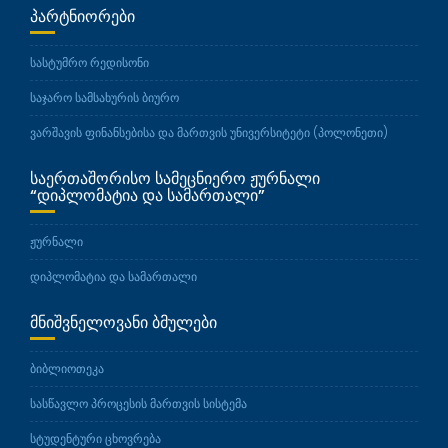
ᲞᲐᲠᲢᲜᲘᲝᲠᲔᲑᲘ
სასტუმრო რედისონი
საჯარო სამსახურის ბიურო
ვარშავის ფინანსებისა და მართვის უნივერსიტეტი (პოლონეთი)
ᲡᲐᲔᲠᲗᲐᲨᲝᲠᲘᲡᲝ ᲡᲐᲛᲔᲪᲜᲘᲔᲠᲝ ᲟᲣᲠᲜᲐᲚᲘ
“ᲓᲘᲞᲚᲝᲛᲐᲢᲘᲐ ᲓᲐ ᲡᲐᲛᲐᲠᲗᲐᲚᲘ”
ჟურნალი
დიპლომატია და სამართალი
ᲛᲜᲘᲨᲕᲜᲔᲚᲝᲕᲐᲜᲘ ᲑᲛᲣᲚᲔᲑᲘ
ბიბლიოთეკა
სასწავლო პროცესის მართვის სისტემა
სტუდენტური ცხოვრება