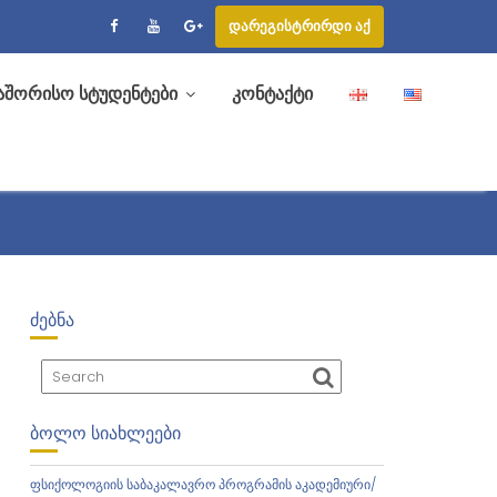
დარეგისტრირდი აქ
აშორისო სტუდენტები
კონტაქტი
ᲫᲔᲑᲜᲐ
ᲑᲝᲚᲝ ᲡᲘᲐᲮᲚᲔᲔᲑᲘ
ფსიქოლოგიის საბაკალავრო პროგრამის აკადემიური/