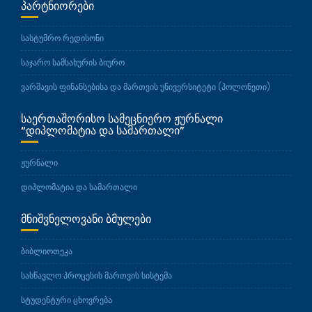
ᲞᲐᲠᲢᲜᲘᲝᲠᲔᲑᲘ
სასტუმრო რედისონი
საჯარო სამსახურის ბიურო
ვარშავის ფინანსებისა და მართვის უნივერსიტეტი (პოლონეთი)
ᲡᲐᲔᲠᲗᲐᲨᲝᲠᲘᲡᲝ ᲡᲐᲛᲔᲪᲜᲘᲔᲠᲝ ᲟᲣᲠᲜᲐᲚᲘ
“ᲓᲘᲞᲚᲝᲛᲐᲢᲘᲐ ᲓᲐ ᲡᲐᲛᲐᲠᲗᲐᲚᲘ”
ჟურნალი
დიპლომატია და სამართალი
ᲛᲜᲘᲨᲕᲜᲔᲚᲝᲕᲐᲜᲘ ᲑᲛᲣᲚᲔᲑᲘ
ბიბლიოთეკა
სასწავლო პროცესის მართვის სისტემა
სტუდენტური ცხოვრება