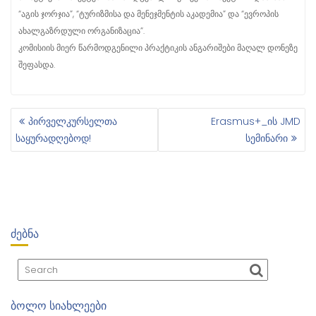
“აგის ჯორჯია”, “ტურიზმისა და მენეჯმენტის აკადემია” და “ევროპის
ახალგაზრდული ორგანიზაცია”.
კომისიის მიერ წარმოდგენილი პრაქტიკის ანგარიშები მაღალ დონეზე
შეფასდა.
პირველკურსელთა
Erasmus+_ის JMD
Პ
საყურადღებოდ!
სემინარი
Ო
Ს
Ტ
Ი
Ს
Ნ
ᲫᲔᲑᲜᲐ
Ა
Ვ
Ი
Გ
Ა
ᲑᲝᲚᲝ ᲡᲘᲐᲮᲚᲔᲔᲑᲘ