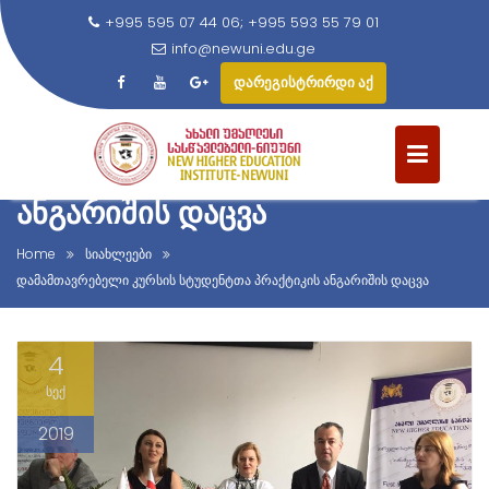
+995 595 07 44 06; +995 593 55 79 01
info@newuni.edu.ge
დარეგისტრირდი აქ
S
ᲓᲐᲛᲐᲛᲗᲐᲕᲠᲔᲑᲔᲚᲘ ᲙᲣᲠᲡᲘᲡ
k
ᲡᲢᲣᲓᲔᲜᲢᲗᲐ ᲞᲠᲐᲥᲢᲘᲙᲘᲡ
i
p
ᲐᲜᲒᲐᲠᲘᲨᲘᲡ ᲓᲐᲪᲕᲐ
t
o
Home
სიახლეები
c
დამამთავრებელი კურსის სტუდენტთა პრაქტიკის ანგარიშის დაცვა
o
n
4
t
e
სექ
n
2019
t